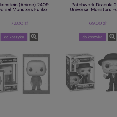
kenstein (Anime) 2409
Patchwork Dracula 2
versal Monsters Funko
Universal Monsters F
POP!
POP!
72,00 zł
69,00 zł
do koszyka
do koszyka