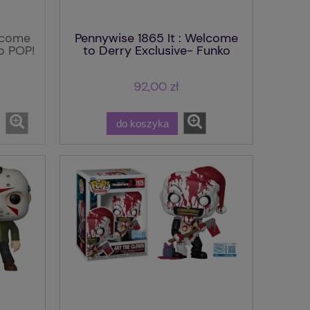
elcome
Pennywise 1865 It : Welcome
o POP!
to Derry Exclusive- Funko
POP! Vinyl
92,00 zł
do koszyka