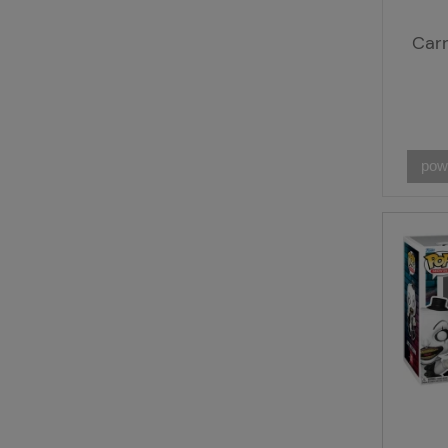
Car
pow