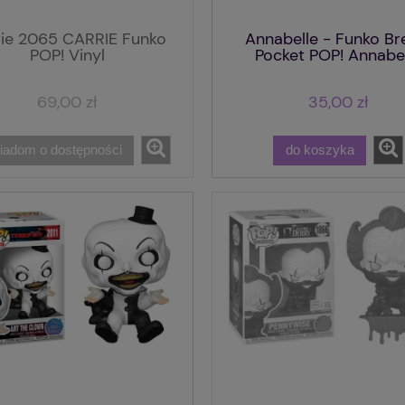
rie 2065 CARRIE Funko
Annabelle - Funko Br
POP! Vinyl
Pocket POP! Annabe
69,00 zł
35,00 zł
iadom o dostępności
do koszyka