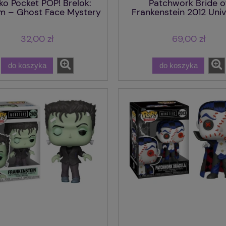
ko Pocket POP! Brelok:
Patchwork Bride o
do koszyka
do koszyka
m – Ghost Face Mystery
Frankenstein 2012 Univ
Keychain
Monsters Funko PO
32,00 zł
69,00 zł
do koszyka
do koszyka