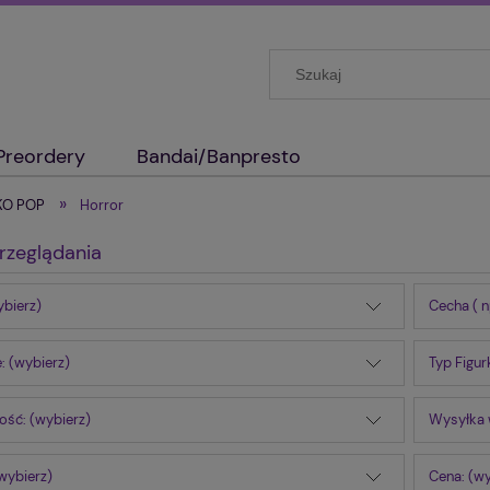
Preordery
Bandai/Banpresto
unKon/ Wondrous/Animation
SDCC 2023/NYCC 
»
NKO POP
Horror
rzeglądania
ybierz)
Cecha ( n
e: (wybierz)
Typ Figur
ść: (wybierz)
Wysyłka 
wybierz)
Cena: (wy