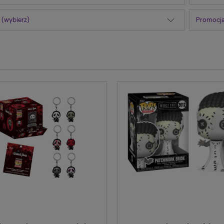
 (wybierz)
Promocja
arai 2393 Bleach Funko
THE MANDALORIAN COLLECT
POP! Vinyl
BOX ( 2 losowe figurki Funko 
Funko POP! STAR WARS
66,24 zł
140,00 zł
69,00 zł
229,00 zł
 regularna:
Cena regularna:
69,00 zł
140,00 zł
iższa cena:
Najniższa cena: