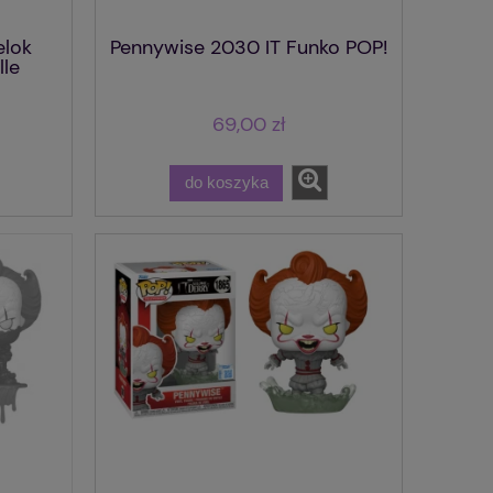
elok
Pennywise 2030 IT Funko POP!
lle
69,00 zł
do koszyka