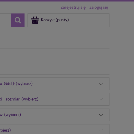
Zarejestruj się
Zaloguj się
Koszyk:
(pusty)
2023
Mangi
Grails
p. Gitd ): (wybierz)
ki - rozmiar: (wybierz)
w: (wybierz)
bierz)