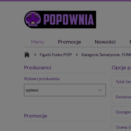
Menu
Promocje
Nowości
2026/2025/2024 : NYCC /C2E2 /SDCC /F
»
»
Figurki Funko POP!
Kategorie Tematyczne : FU
Producenci
Opcje p
Wybierz producenta
Tytuł: (w
Exclusiv
Dostępno
Promocje
Ocena: (