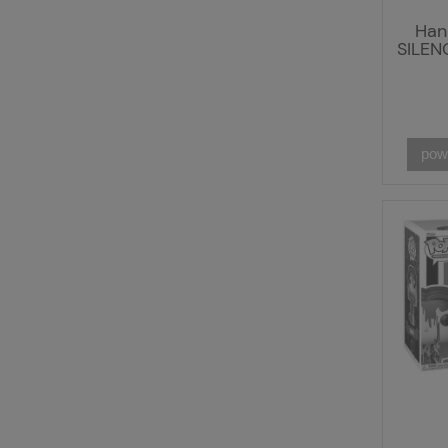
Han
SILEN
pow